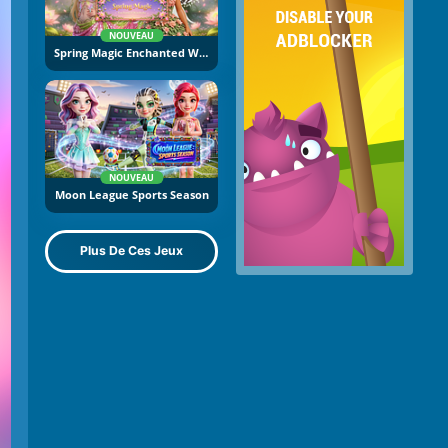
NOUVEAU
Spring Magic Enchanted Wardrobe
NOUVEAU
Moon League Sports Season
Plus De Ces Jeux