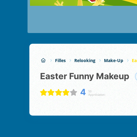
Filles
Relooking
Make-Up
Ea
Easter Funny Makeup
4
50
Appréciation: