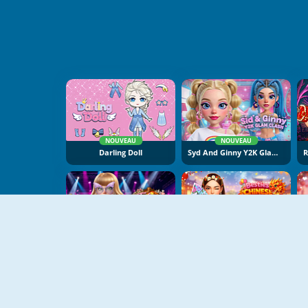
NOUVEAU
NOUVEAU
Darling Doll
Syd And Ginny Y2K Glam Clash
NOUVEAU
NOUVEAU
Taylor Dress Studio: Preppy And Wild West Glam
Besties Chinese New Year Celebration