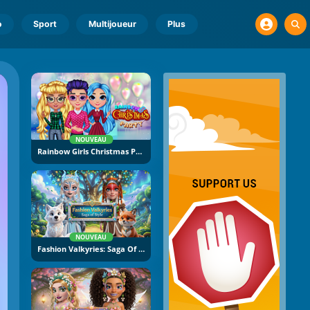
o
Sport
Multijoueur
Plus
NOUVEAU
Rainbow Girls Christmas Party
NOUVEAU
Fashion Valkyries: Saga Of Style