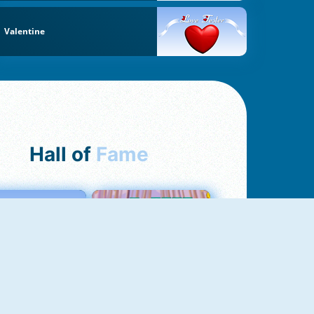
Valentine
Hall of
Fame
Love Tester
Croc Word