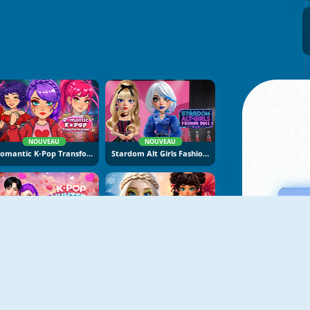
NOUVEAU
NOUVEAU
Romantic K-Pop Transformation
Stardom Alt Girls Fashion Duel
NOUVEAU
NOUVEAU
K-Pop Hunters Valentine Style
Hot And Cold Winter Style