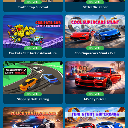
NOUVEAU
NOUVEAU
Traffic Tap Survival
GT Traffic Racer
NOUVEAU
NOUVEAU
Car Eats Car: Arctic Adventure
Cool Supercars Stunts PvP
NOUVEAU
NOUVEAU
Slippery Drift Racing
M5 City Driver