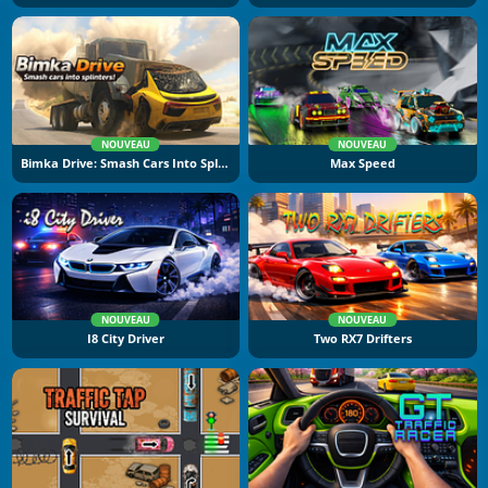
NOUVEAU
NOUVEAU
Bimka Drive: Smash Cars Into Splinters
Max Speed
NOUVEAU
NOUVEAU
I8 City Driver
Two RX7 Drifters