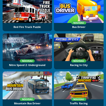
NOUVEAU
Red Fire Truck Puzzle
Bus Driver
NOUVEAU
NOUVEAU
Nitro Speed 2: Underground
Racing In City
NOUVEAU
NOUVEAU
Mountain Bus Driver
Traffic Racing