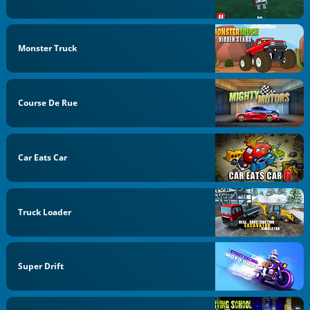
Monster Truck
Course De Rue
Car Eats Car
Truck Loader
Super Drift