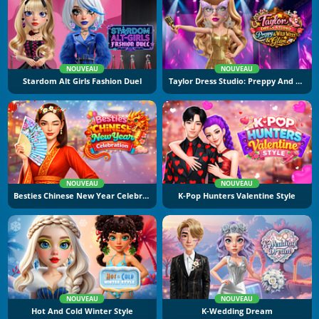
NOUVEAU
NOUVEAU
Stardom Alt Girls Fashion Duel
Taylor Dress Studio: Preppy And Wild West Glam
NOUVEAU
NOUVEAU
Besties Chinese New Year Celebration
K-Pop Hunters Valentine Style
NOUVEAU
NOUVEAU
Hot And Cold Winter Style
K-Wedding Dream