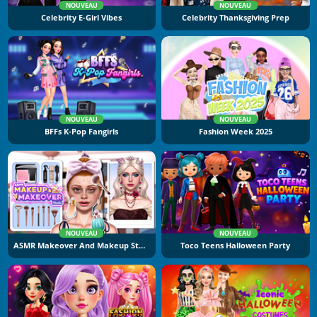
NOUVEAU
NOUVEAU
Celebrity E-Girl Vibes
Celebrity Thanksgiving Prep
NOUVEAU
NOUVEAU
BFFs K-Pop Fangirls
Fashion Week 2025
NOUVEAU
NOUVEAU
ASMR Makeover And Makeup Studio
Toco Teens Halloween Party