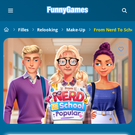
Filles
Relooking
Make-Up
From Nerd To Schoo