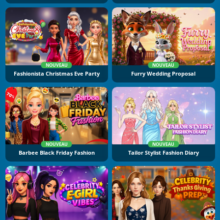
NOUVEAU
NOUVEAU
Fashionista Christmas Eve Party
Furry Wedding Proposal
NOUVEAU
NOUVEAU
Barbee Black Friday Fashion
Tailor Stylist Fashion Diary