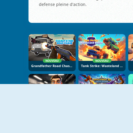
defense pleine d'action.
NOUVEAU
NOUVEAU
Grandfather Road Chase: Realistic Shooter
Tank Strike: Wasteland Rogue
NOUVEAU
NOUVEAU
Apocalypse Shelter
Office Knight 3D: Castle Defence