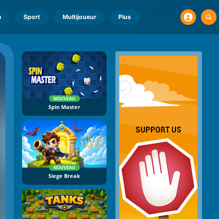
o
Sport
Multijoueur
Plus
NOUVEAU
Spin Master
NOUVEAU
Siege Break