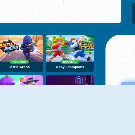
NOUVEAU
NOUVEAU
Battle Arena
Obby Champions
NOUVEAU
NOUVEAU
Brawl Stars Battle
Geometry Tower Defense