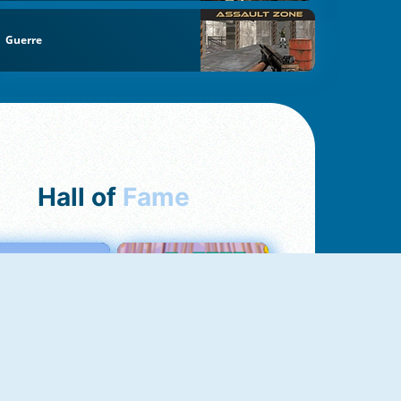
Guerre
Hall of
Fame
Love Tester
Croc Word