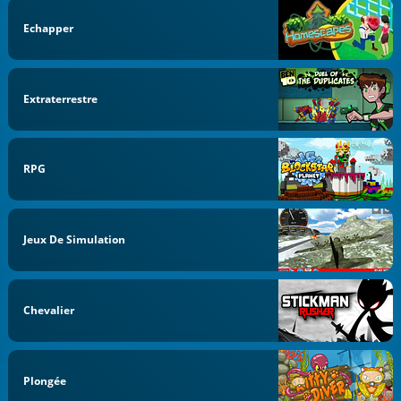
Echapper
Extraterrestre
RPG
Jeux De Simulation
Chevalier
Plongée