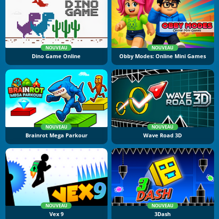
NOUVEAU
NOUVEAU
Dino Game Online
Obby Modes: Online Mini Games
NOUVEAU
NOUVEAU
Brainrot Mega Parkour
Wave Road 3D
NOUVEAU
NOUVEAU
Vex 9
3Dash