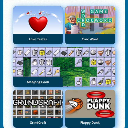
Love Tester
Croc Word
Mahjong Cook
GrindCraft
Flappy Dunk