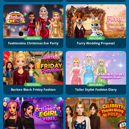
NOUVEAU
NOUVEAU
Fashionista Christmas Eve Party
Furry Wedding Proposal
NOUVEAU
NOUVEAU
Barbee Black Friday Fashion
Tailor Stylist Fashion Diary