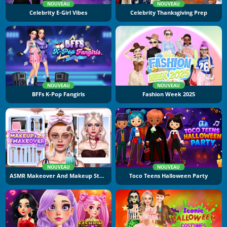
NOUVEAU
NOUVEAU
Celebrity E-Girl Vibes
Celebrity Thanksgiving Prep
NOUVEAU
NOUVEAU
BFFs K-Pop Fangirls
Fashion Week 2025
NOUVEAU
NOUVEAU
ASMR Makeover And Makeup Studio
Toco Teens Halloween Party