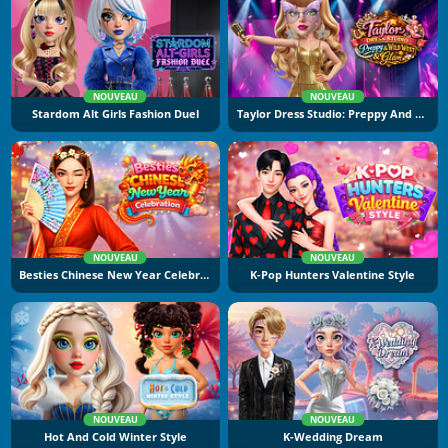
NOUVEAU
NOUVEAU
Stardom Alt Girls Fashion Duel
Taylor Dress Studio: Preppy And Wild West Glam
NOUVEAU
NOUVEAU
Besties Chinese New Year Celebration
K-Pop Hunters Valentine Style
NOUVEAU
NOUVEAU
Hot And Cold Winter Style
K-Wedding Dream