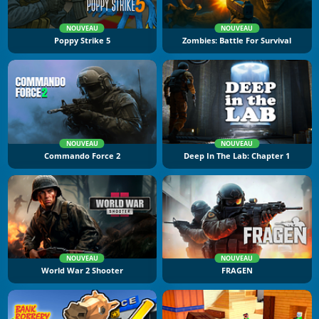
NOUVEAU
NOUVEAU
Poppy Strike 5
Zombies: Battle For Survival
NOUVEAU
NOUVEAU
Commando Force 2
Deep In The Lab: Chapter 1
NOUVEAU
NOUVEAU
World War 2 Shooter
FRAGEN