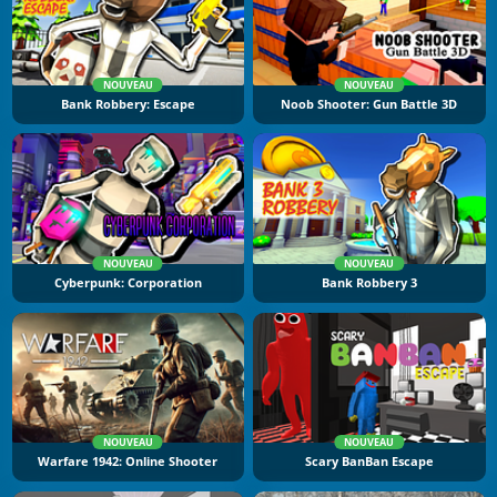
NOUVEAU
NOUVEAU
Bank Robbery: Escape
Noob Shooter: Gun Battle 3D
NOUVEAU
NOUVEAU
Cyberpunk: Corporation
Bank Robbery 3
NOUVEAU
NOUVEAU
Warfare 1942: Online Shooter
Scary BanBan Escape