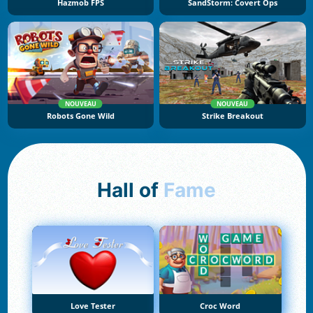
Hazmob FPS
SandStorm: Covert Ops
NOUVEAU
NOUVEAU
Robots Gone Wild
Strike Breakout
Hall of
Fame
Love Tester
Croc Word