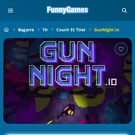
Bagarre
Tir
Courir Et Tirer
GunNight.io