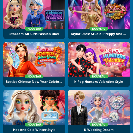
NOUVEAU
NOUVEAU
Stardom Alt Girls Fashion Duel
Taylor Dress Studio: Preppy And Wild West Glam
NOUVEAU
NOUVEAU
Besties Chinese New Year Celebration
K-Pop Hunters Valentine Style
NOUVEAU
NOUVEAU
Hot And Cold Winter Style
K-Wedding Dream