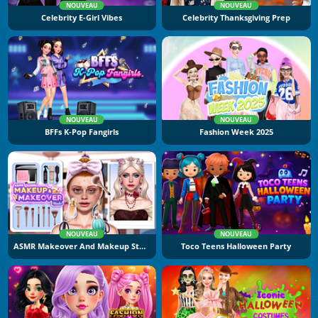
NOUVEAU
NOUVEAU
Celebrity E-Girl Vibes
Celebrity Thanksgiving Prep
NOUVEAU
NOUVEAU
BFFs K-Pop Fangirls
Fashion Week 2025
NOUVEAU
NOUVEAU
ASMR Makeover And Makeup Studio
Toco Teens Halloween Party