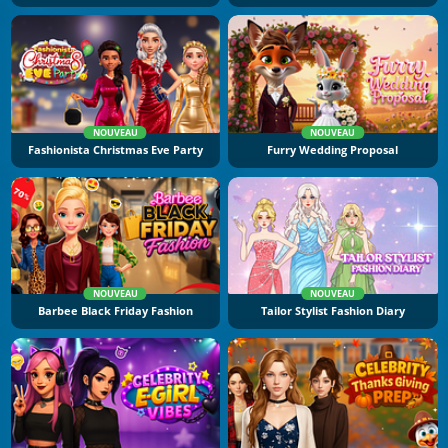
NOUVEAU
NOUVEAU
Fashionista Christmas Eve Party
Furry Wedding Proposal
NOUVEAU
NOUVEAU
Barbee Black Friday Fashion
Tailor Stylist Fashion Diary