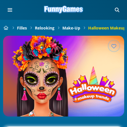
Filles
Relooking
Make-Up
Halloween Makeup 