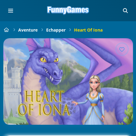
Aventure
Echapper
Heart Of Iona