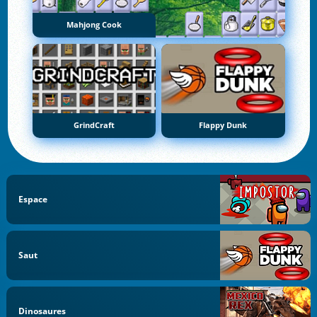
Mahjong Cook
GrindCraft
Flappy Dunk
Espace
Saut
Dinosaures