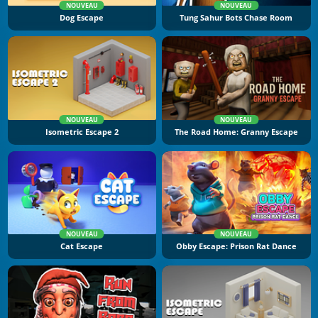
NOUVEAU
NOUVEAU
Dog Escape
Tung Sahur Bots Chase Room
NOUVEAU
NOUVEAU
Isometric Escape 2
The Road Home: Granny Escape
NOUVEAU
NOUVEAU
Cat Escape
Obby Escape: Prison Rat Dance