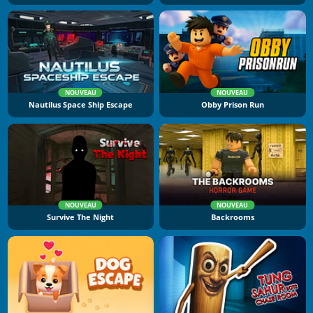
NOUVEAU
NOUVEAU
Nautilus Space Ship Escape
Obby Prison Run
NOUVEAU
NOUVEAU
Survive The Night
Backrooms