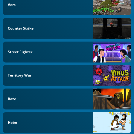
Vers
Counter Strike
Street Fighter
Territory War
Raze
Hobo