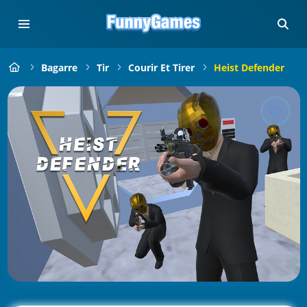
Bagarre
Tir
Courir Et Tirer
Heist Defender