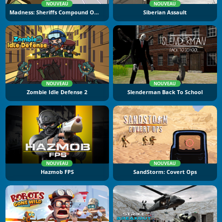
NOUVEAU
NOUVEAU
Madness: Sheriffs Compound Official
Siberian Assault
NOUVEAU
NOUVEAU
Zombie Idle Defense 2
Slenderman Back To School
NOUVEAU
NOUVEAU
Hazmob FPS
SandStorm: Covert Ops