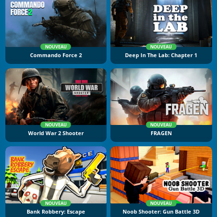
NOUVEAU
NOUVEAU
Commando Force 2
Deep In The Lab: Chapter 1
NOUVEAU
NOUVEAU
World War 2 Shooter
FRAGEN
NOUVEAU
NOUVEAU
Bank Robbery: Escape
Noob Shooter: Gun Battle 3D