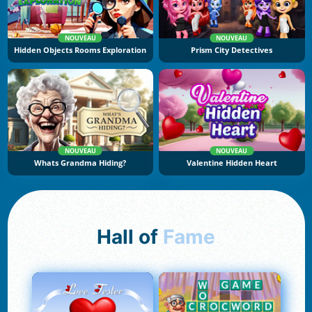
NOUVEAU
NOUVEAU
Hidden Objects Rooms Exploration
Prism City Detectives
NOUVEAU
NOUVEAU
Whats Grandma Hiding?
Valentine Hidden Heart
Hall of
Fame