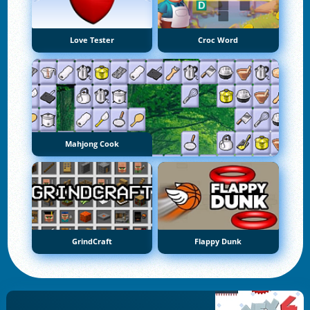
Love Tester
Croc Word
Mahjong Cook
GrindCraft
Flappy Dunk