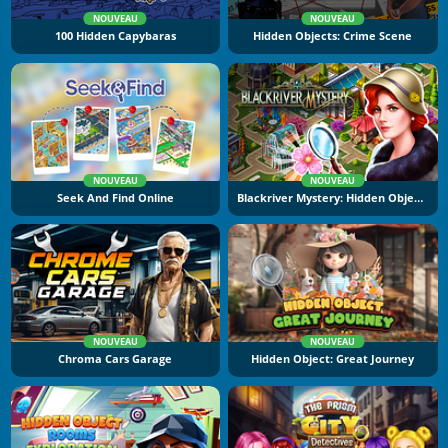
NOUVEAU
NOUVEAU
100 Hidden Capybaras
Hidden Objects: Crime Scene
NOUVEAU
NOUVEAU
Seek And Find Online
Blackriver Mystery: Hidden Objects
NOUVEAU
NOUVEAU
Chroma Cars Garage
Hidden Object: Great Journey