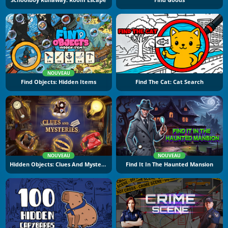
Schoolboy Runaway: Room Escape
Find Goods
NOUVEAU
Find Objects: Hidden Items
Find The Cat: Cat Search
NOUVEAU
NOUVEAU
Hidden Objects: Clues And Mysteries
Find It In The Haunted Mansion