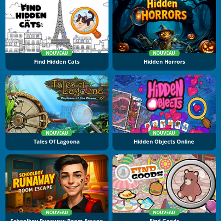
NOUVEAU
NOUVEAU
Find Hidden Cats
Hidden Horrors
NOUVEAU
NOUVEAU
Tales Of Lagoona
Hidden Objects Online
NOUVEAU
NOUVEAU