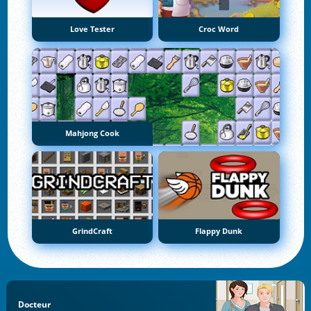
Love Tester
Croc Word
Mahjong Cook
GrindCraft
Flappy Dunk
Docteur