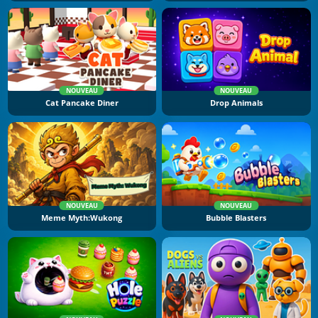
NOUVEAU
NOUVEAU
Cat Pancake Diner
Drop Animals
NOUVEAU
NOUVEAU
Meme Myth:Wukong
Bubble Blasters