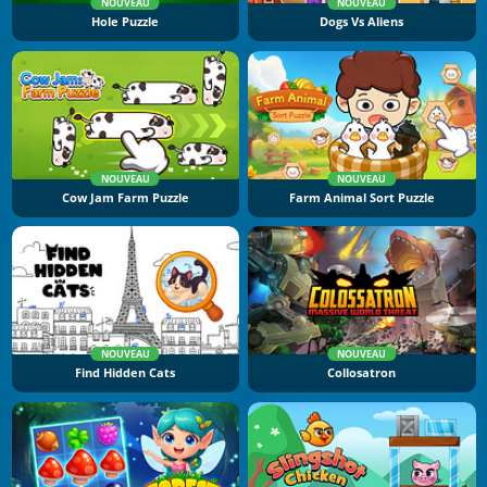
NOUVEAU
NOUVEAU
Hole Puzzle
Dogs Vs Aliens
NOUVEAU
NOUVEAU
Cow Jam Farm Puzzle
Farm Animal Sort Puzzle
NOUVEAU
NOUVEAU
Find Hidden Cats
Collosatron