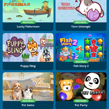
NOUVEAU
NOUVEAU
Lucky Fisherman
Yarn Untangle
NOUVEAU
Puppy Sling
Fish Story 2
NOUVEAU
NOUVEAU
Pet Salon
Pet Party