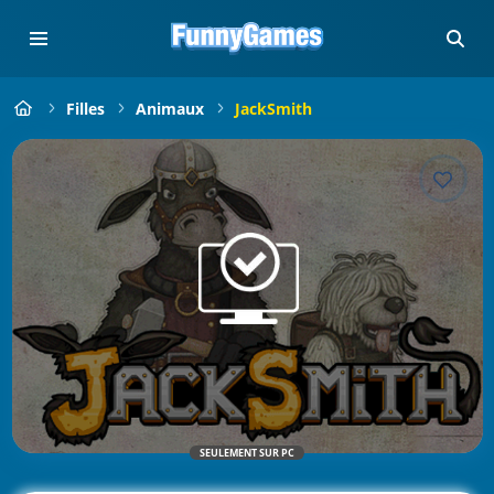
Filles
Animaux
JackSmith
SEULEMENT SUR PC