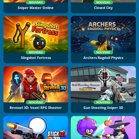
NOUVEAU
NOUVEAU
Sniper Master Online
Closed City
NOUVEAU
NOUVEAU
Slingshot Fortress
Archers Ragdoll Physics
NOUVEAU
NOUVEAU
Revoxel 3D: Voxel RPG Shooter
Gun Shooting Sniper 3D