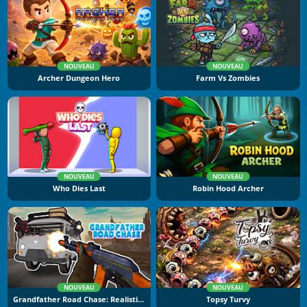
NOUVEAU
NOUVEAU
Archer Dungeon Hero
Farm Vs Zombies
NOUVEAU
NOUVEAU
Who Dies Last
Robin Hood Archer
NOUVEAU
NOUVEAU
Grandfather Road Chase: Realistic Shooter
Topsy Turvy