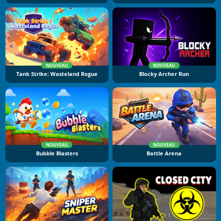
NOUVEAU
NOUVEAU
Tank Strike: Wasteland Rogue
Blocky Archer Run
NOUVEAU
NOUVEAU
Bubble Blasters
Battle Arena