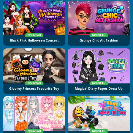
NOUVEAU
NOUVEAU
Black Pink Halloween Concert
Grunge Chic Alt Fashion
NOUVEAU
NOUVEAU
Gloomy Princess Favourite Toy
Magical Diary Paper Dress Up
NOUVEAU
NOUVEAU