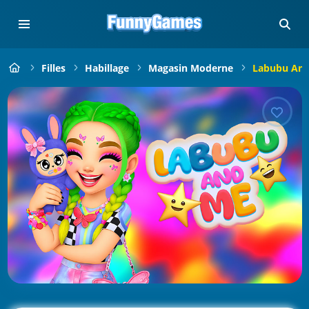
Filles
Habillage
Magasin Moderne
Labubu An