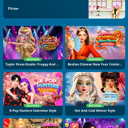
Flirter
NOUVEAU
NOUVEAU
Taylor Dress Studio: Preppy And Wild West Glam
Besties Chinese New Year Celebration
NOUVEAU
NOUVEAU
K-Pop Hunters Valentine Style
Hot And Cold Winter Style