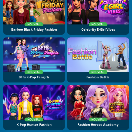
NOUVEAU
NOUVEAU
Barbee Black Friday Fashion
Celebrity E-Girl Vibes
NOUVEAU
NOUVEAU
BFFs K-Pop Fangirls
Fashion Battle
NOUVEAU
NOUVEAU
K-Pop Hunter Fashion
Fashion Heroes Academy