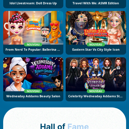
Idol Livestream: Doll Dress Up
Travel With Me: ASMR Edition
NOUVEAU
NOUVEAU
From Nerd To Popular: Ballerina Cuppuccina
Eastern Star Vs City Style Icon
NOUVEAU
NOUVEAU
Wednesday Addams Beauty Salon
Celebrity Wednesday Addams Style
Hall of
Fame