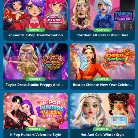
NOUVEAU
NOUVEAU
Romantic K-Pop Transformation
Stardom Alt Girls Fashion Duel
NOUVEAU
NOUVEAU
Taylor Dress Studio: Preppy And Wild West Glam
Besties Chinese New Year Celebration
NOUVEAU
NOUVEAU
K-Pop Hunters Valentine Style
Hot And Cold Winter Style