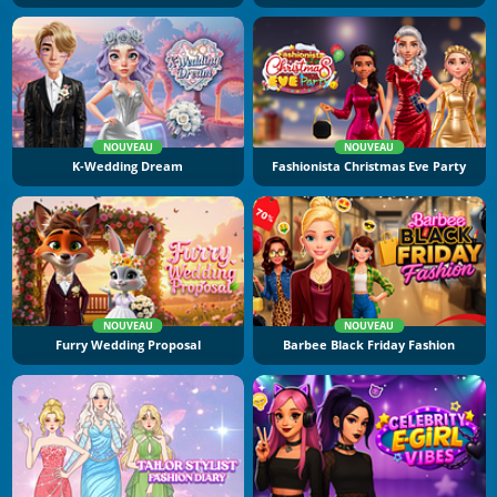
NOUVEAU
NOUVEAU
K-Wedding Dream
Fashionista Christmas Eve Party
NOUVEAU
NOUVEAU
Furry Wedding Proposal
Barbee Black Friday Fashion