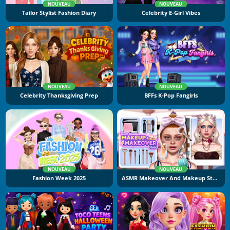
NOUVEAU
NOUVEAU
Tailor Stylist Fashion Diary
Celebrity E-Girl Vibes
NOUVEAU
NOUVEAU
Celebrity Thanksgiving Prep
BFFs K-Pop Fangirls
NOUVEAU
NOUVEAU
Fashion Week 2025
ASMR Makeover And Makeup Studio