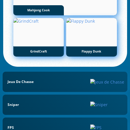
Mahjong Cook
GrindCraft
Flappy Dunk
Jeux De Chasse
Sniper
FPS