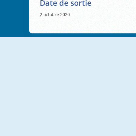
Date de sortie
2 octobre 2020
NOUVEAU
NOUVEAU
Monster Truck Crazy Impossible
Death Race Monster Arena
Monster Truck Way
Monster Trucks Jigsaw