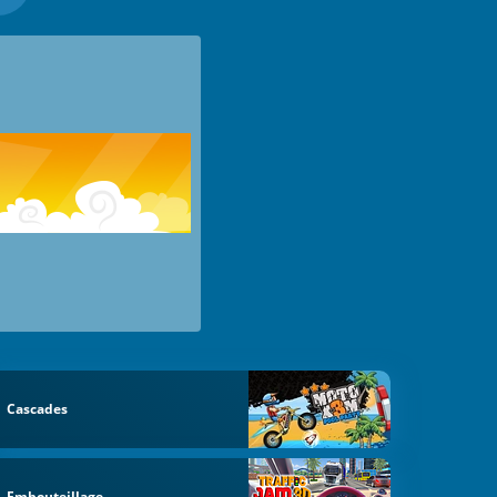
Cascades
Embouteillage