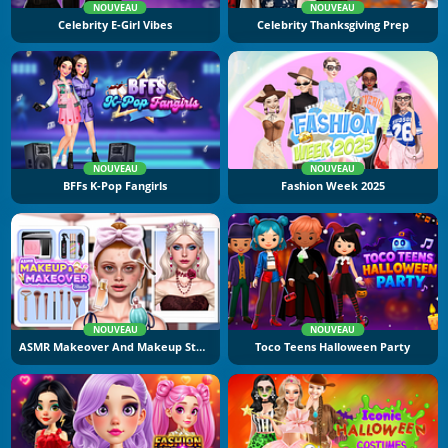
NOUVEAU
NOUVEAU
Celebrity E-Girl Vibes
Celebrity Thanksgiving Prep
NOUVEAU
NOUVEAU
BFFs K-Pop Fangirls
Fashion Week 2025
NOUVEAU
NOUVEAU
ASMR Makeover And Makeup Studio
Toco Teens Halloween Party