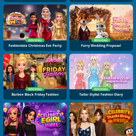
NOUVEAU
NOUVEAU
Fashionista Christmas Eve Party
Furry Wedding Proposal
NOUVEAU
NOUVEAU
Barbee Black Friday Fashion
Tailor Stylist Fashion Diary