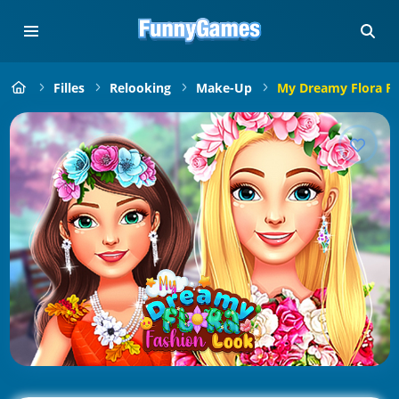
Filles
Relooking
Make-Up
My Dreamy Flora F