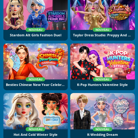
NOUVEAU
NOUVEAU
Stardom Alt Girls Fashion Duel
Taylor Dress Studio: Preppy And Wild West Glam
NOUVEAU
NOUVEAU
Besties Chinese New Year Celebration
K-Pop Hunters Valentine Style
NOUVEAU
NOUVEAU
Hot And Cold Winter Style
K-Wedding Dream