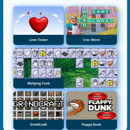
Love Tester
Croc Word
Mahjong Cook
GrindCraft
Flappy Dunk