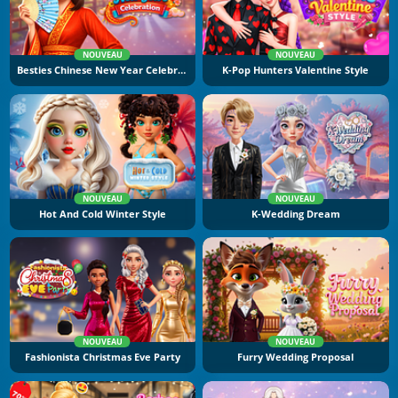
NOUVEAU
NOUVEAU
Besties Chinese New Year Celebration
K-Pop Hunters Valentine Style
NOUVEAU
NOUVEAU
Hot And Cold Winter Style
K-Wedding Dream
NOUVEAU
NOUVEAU
Fashionista Christmas Eve Party
Furry Wedding Proposal