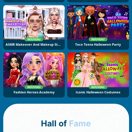
NOUVEAU
NOUVEAU
ASMR Makeover And Makeup Studio
Toco Teens Halloween Party
NOUVEAU
NOUVEAU
Fashion Heroes Academy
Iconic Halloween Costumes
Hall of
Fame