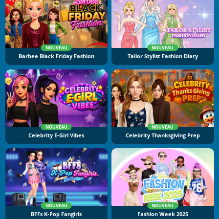
NOUVEAU
NOUVEAU
Barbee Black Friday Fashion
Tailor Stylist Fashion Diary
NOUVEAU
NOUVEAU
Celebrity E-Girl Vibes
Celebrity Thanksgiving Prep
NOUVEAU
NOUVEAU
BFFs K-Pop Fangirls
Fashion Week 2025