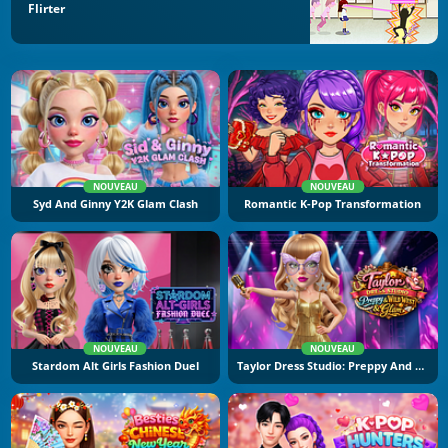
Flirter
NOUVEAU
NOUVEAU
Syd And Ginny Y2K Glam Clash
Romantic K-Pop Transformation
NOUVEAU
NOUVEAU
Stardom Alt Girls Fashion Duel
Taylor Dress Studio: Preppy And Wild West Glam