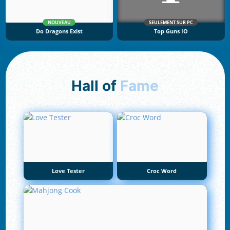
NOUVEAU
SEULEMENT SUR PC
Do Dragons Exist
Top Guns IO
Hall of
Fame
Love Tester
Croc Word