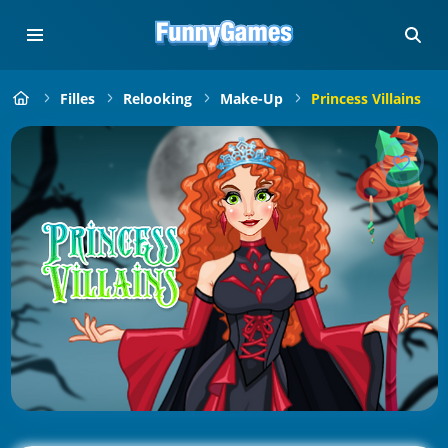
Filles
Relooking
Make-Up
Princess Villains