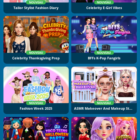
NOUVEAU
NOUVEAU
Tailor Stylist Fashion Diary
Celebrity E-Girl Vibes
NOUVEAU
NOUVEAU
Celebrity Thanksgiving Prep
BFFs K-Pop Fangirls
NOUVEAU
NOUVEAU
Fashion Week 2025
ASMR Makeover And Makeup Studio