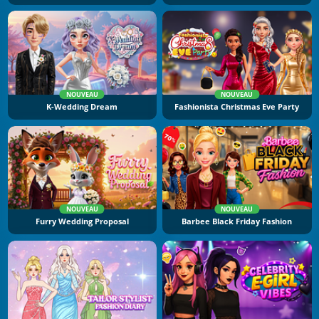
NOUVEAU
NOUVEAU
K-Wedding Dream
Fashionista Christmas Eve Party
NOUVEAU
NOUVEAU
Furry Wedding Proposal
Barbee Black Friday Fashion