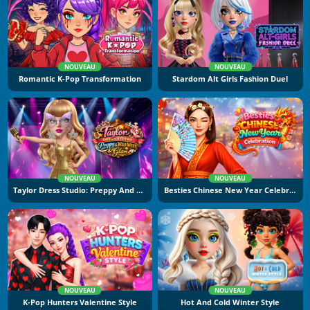
NOUVEAU
NOUVEAU
Romantic K-Pop Transformation
Stardom Alt Girls Fashion Duel
NOUVEAU
NOUVEAU
Taylor Dress Studio: Preppy And Wild West Glam
Besties Chinese New Year Celebration
NOUVEAU
NOUVEAU
K-Pop Hunters Valentine Style
Hot And Cold Winter Style