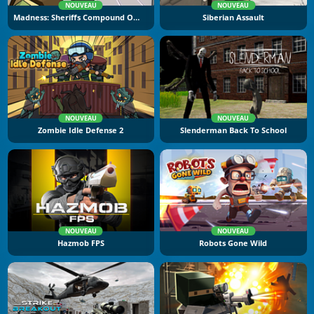
NOUVEAU
NOUVEAU
Madness: Sheriffs Compound Official
Siberian Assault
NOUVEAU
NOUVEAU
Zombie Idle Defense 2
Slenderman Back To School
NOUVEAU
NOUVEAU
Hazmob FPS
Robots Gone Wild