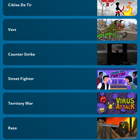
Cibles De Tir
Vers
Counter Strike
Street Fighter
Territory War
Raze