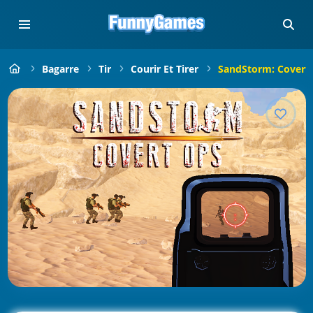
Bagarre
Tir
Courir Et Tirer
SandStorm: Covert