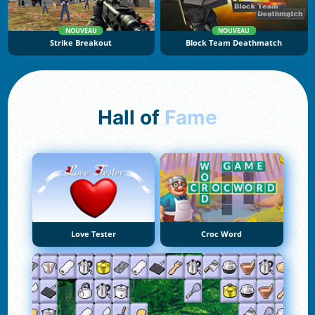
NOUVEAU
NOUVEAU
Strike Breakout
Block Team Deathmatch
Hall of
Fame
Love Tester
Croc Word