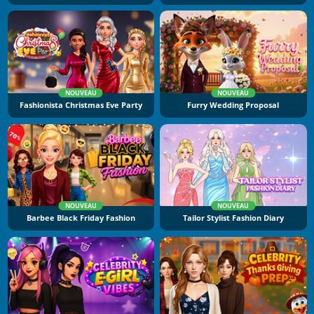
NOUVEAU
NOUVEAU
Fashionista Christmas Eve Party
Furry Wedding Proposal
NOUVEAU
NOUVEAU
Barbee Black Friday Fashion
Tailor Stylist Fashion Diary