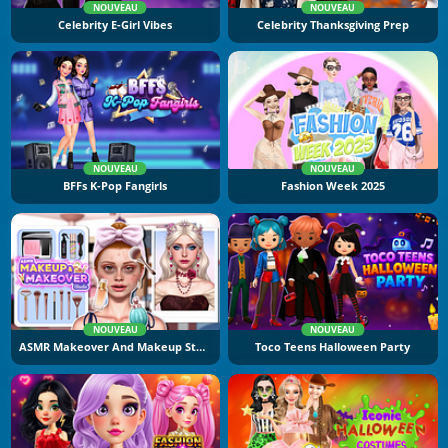
NOUVEAU
NOUVEAU
Celebrity E-Girl Vibes
Celebrity Thanksgiving Prep
NOUVEAU
NOUVEAU
BFFs K-Pop Fangirls
Fashion Week 2025
NOUVEAU
NOUVEAU
ASMR Makeover And Makeup Studio
Toco Teens Halloween Party