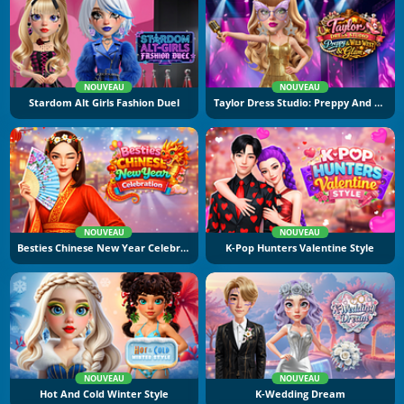
NOUVEAU
NOUVEAU
Stardom Alt Girls Fashion Duel
Taylor Dress Studio: Preppy And Wild West Glam
NOUVEAU
NOUVEAU
Besties Chinese New Year Celebration
K-Pop Hunters Valentine Style
NOUVEAU
NOUVEAU
Hot And Cold Winter Style
K-Wedding Dream