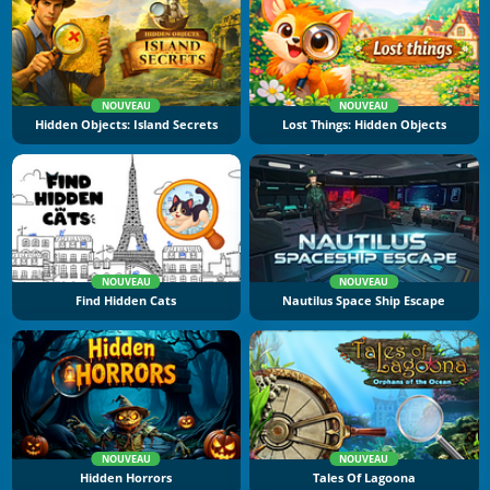
NOUVEAU
NOUVEAU
Hidden Objects: Island Secrets
Lost Things: Hidden Objects
NOUVEAU
NOUVEAU
Find Hidden Cats
Nautilus Space Ship Escape
NOUVEAU
NOUVEAU
Hidden Horrors
Tales Of Lagoona