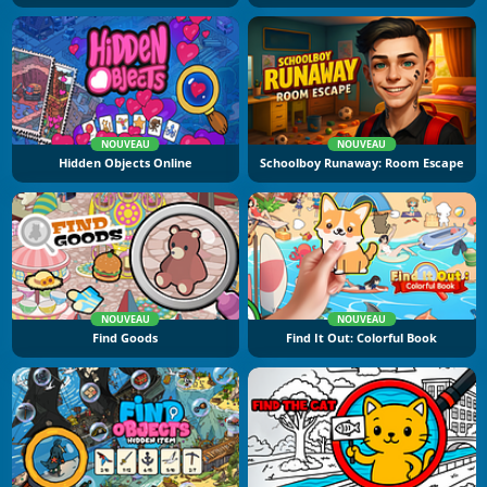
NOUVEAU
NOUVEAU
Hidden Objects Online
Schoolboy Runaway: Room Escape
NOUVEAU
NOUVEAU
Find Goods
Find It Out: Colorful Book