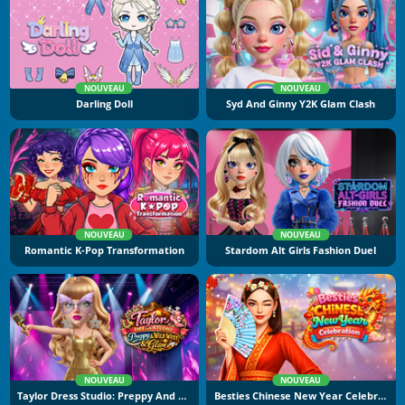
NOUVEAU
NOUVEAU
Darling Doll
Syd And Ginny Y2K Glam Clash
NOUVEAU
NOUVEAU
Romantic K-Pop Transformation
Stardom Alt Girls Fashion Duel
NOUVEAU
NOUVEAU
Taylor Dress Studio: Preppy And Wild West Glam
Besties Chinese New Year Celebration