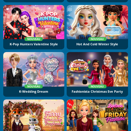
NOUVEAU
NOUVEAU
K-Pop Hunters Valentine Style
Hot And Cold Winter Style
NOUVEAU
NOUVEAU
K-Wedding Dream
Fashionista Christmas Eve Party