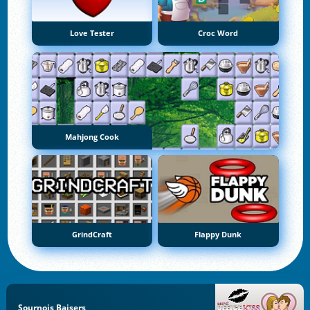
Love Tester
Croc Word
Mahjong Cook
GrindCraft
Flappy Dunk
Sournois Baisers