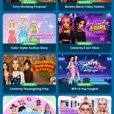
NOUVEAU
NOUVEAU
Furry Wedding Proposal
Barbee Black Friday Fashion
NOUVEAU
NOUVEAU
Tailor Stylist Fashion Diary
Celebrity E-Girl Vibes
NOUVEAU
NOUVEAU
Celebrity Thanksgiving Prep
BFFs K-Pop Fangirls