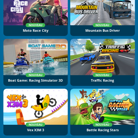
NOUVEAU
NOUVEAU
Moto Race City
Mountain Bus Driver
NOUVEAU
NOUVEAU
Boat Game: Racing Simulator 3D
Traffic Racing
NOUVEAU
NOUVEAU
Vex X3M 3
Battle Racing Stars