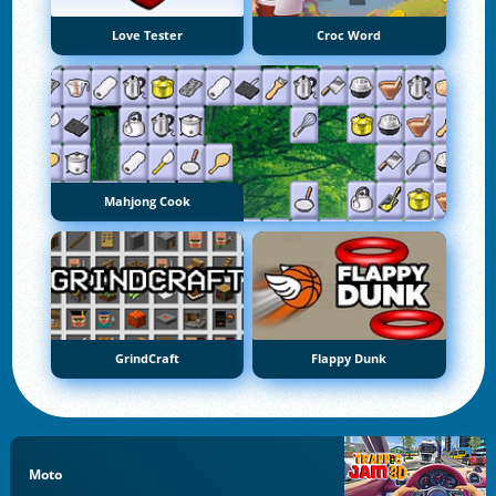
Love Tester
Croc Word
Mahjong Cook
GrindCraft
Flappy Dunk
Moto