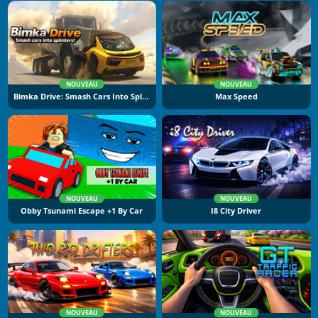
NOUVEAU
NOUVEAU
Bimka Drive: Smash Cars Into Splinters
Max Speed
NOUVEAU
NOUVEAU
Obby Tsunami Escape +1 By Car
I8 City Driver
NOUVEAU
NOUVEAU