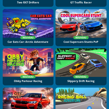
Two RX7 Drifters
GT Traffic Racer
NOUVEAU
NOUVEAU
Car Eats Car: Arctic Adventure
Cool Supercars Stunts PvP
NOUVEAU
NOUVEAU
Obby Parkour Racing
Slippery Drift Racing