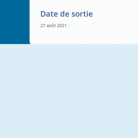
Date de sortie
27 août 2021
NOUVEAU
Tap Skaters Online
Flip Skater Idle
EG Street Skater
Lava And Ninja Skateboard