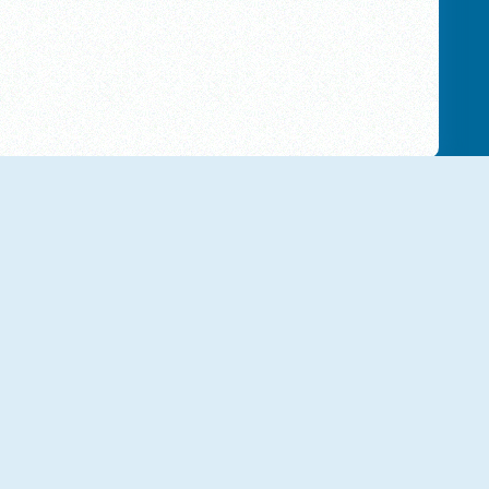
Skatelander
Pixel Skate
Stickman Skate 360 Epic City
Turbo Stars