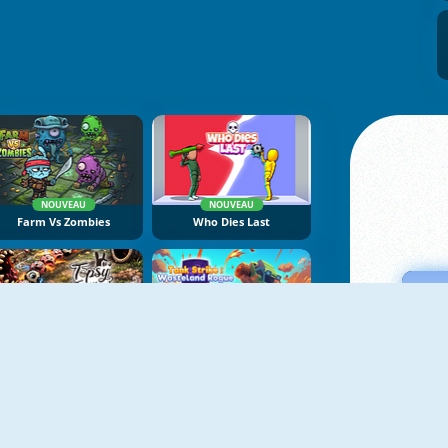
NOUVEAU
NOUVEAU
Farm Vs Zombies
Who Dies Last
NOUVEAU
NOUVEAU
Topsy Turvy
Tank Strike: Wasteland Rogue