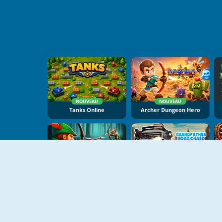
NOUVEAU
NOUVEAU
Tanks Online
Archer Dungeon Hero
NOUVEAU
NOUVEAU
Robin Hood Archer
Grandfather Road Chase: Realistic Shooter