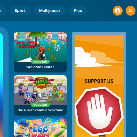
o
Sport
Multijoueur
Plus
NOUVEAU
Skeleton Hunter
NOUVEAU
The Great Zombie Warzone