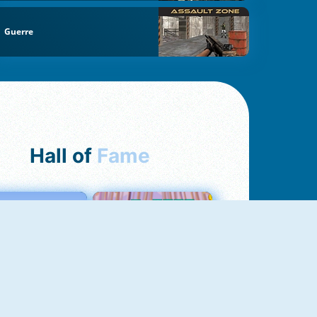
Guerre
Hall of
Fame
Love Tester
Croc Word