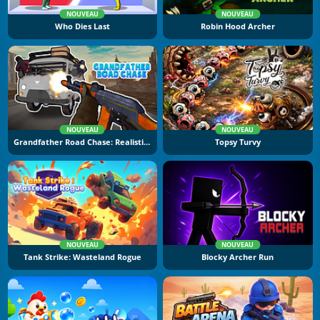
NOUVEAU
NOUVEAU
Who Dies Last
Robin Hood Archer
NOUVEAU
NOUVEAU
Grandfather Road Chase: Realistic Shooter
Topsy Turvy
NOUVEAU
NOUVEAU
Tank Strike: Wasteland Rogue
Blocky Archer Run