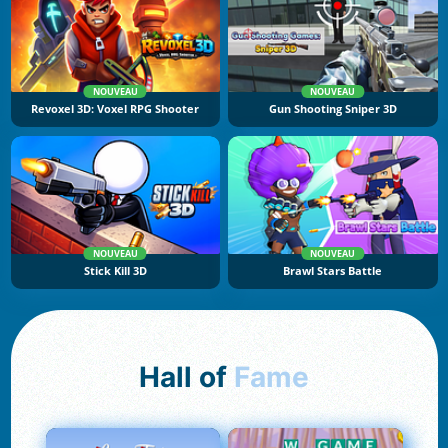
NOUVEAU
NOUVEAU
Revoxel 3D: Voxel RPG Shooter
Gun Shooting Sniper 3D
NOUVEAU
NOUVEAU
Stick Kill 3D
Brawl Stars Battle
Hall of
Fame