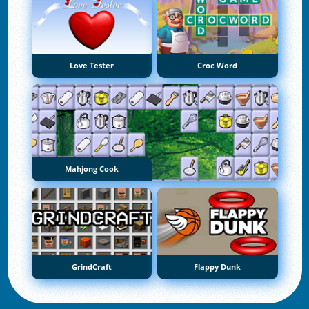
Love Tester
Croc Word
Mahjong Cook
GrindCraft
Flappy Dunk