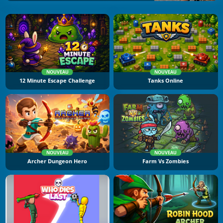
NOUVEAU
NOUVEAU
12 Minute Escape Challenge
Tanks Online
NOUVEAU
NOUVEAU
Archer Dungeon Hero
Farm Vs Zombies