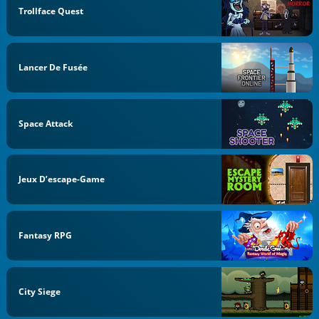
Trollface Quest
Lancer De Fusée
Space Attack
Jeux D’escape-Game
Fantasy RPG
City Siege