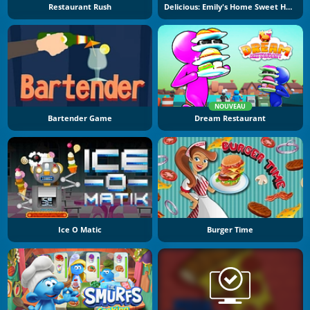
Restaurant Rush
Delicious: Emily's Home Sweet Home
NOUVEAU
Bartender Game
Dream Restaurant
Ice O Matic
Burger Time