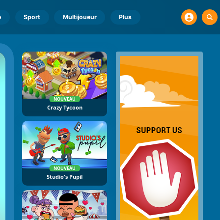
o
Sport
Multijoueur
Plus
NOUVEAU
Crazy Tycoon
NOUVEAU
Studio's Pupil