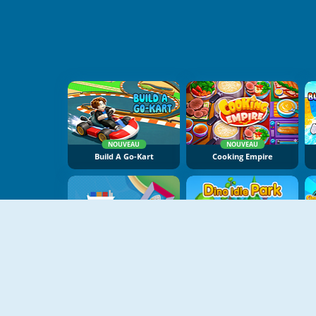
NOUVEAU
NOUVEAU
Build A Go-Kart
Cooking Empire
NOUVEAU
NOUVEAU
Idle Trade Routes
Dino Idle Park