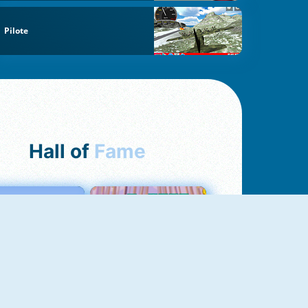
Pilote
Hall of
Fame
Love Tester
Croc Word