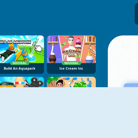
NOUVEAU
NOUVEAU
Build An Aquapark
Ice Cream Inc
NOUVEAU
NOUVEAU
Cinema Empire Idle Tycoon
Beach Club