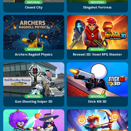
NOUVEAU
NOUVEAU
Closed City
Slingshot Fortress
NOUVEAU
NOUVEAU
Archers Ragdoll Physics
Revoxel 3D: Voxel RPG Shooter
NOUVEAU
NOUVEAU
Gun Shooting Sniper 3D
Stick Kill 3D