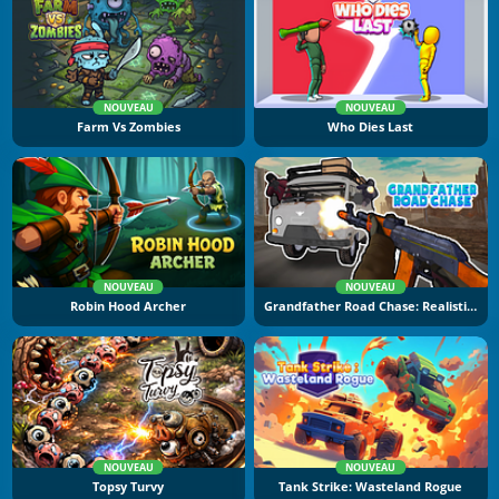
NOUVEAU
NOUVEAU
Farm Vs Zombies
Who Dies Last
NOUVEAU
NOUVEAU
Robin Hood Archer
Grandfather Road Chase: Realistic Shooter
NOUVEAU
NOUVEAU
Topsy Turvy
Tank Strike: Wasteland Rogue