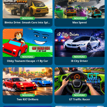
NOUVEAU
NOUVEAU
Bimka Drive: Smash Cars Into Splinters
Max Speed
NOUVEAU
NOUVEAU
Obby Tsunami Escape +1 By Car
I8 City Driver
NOUVEAU
NOUVEAU
Two RX7 Drifters
GT Traffic Racer