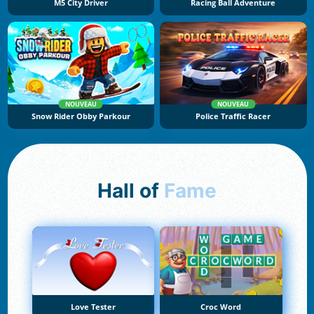
M5 City Driver
Racing Ball Adventure
NOUVEAU
NOUVEAU
Snow Rider Obby Parkour
Police Traffic Racer
Hall of
Fame
Love Tester
Croc Word