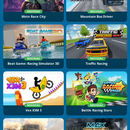
NOUVEAU
NOUVEAU
Moto Race City
Mountain Bus Driver
NOUVEAU
NOUVEAU
Boat Game: Racing Simulator 3D
Traffic Racing
NOUVEAU
NOUVEAU
Vex X3M 3
Battle Racing Stars