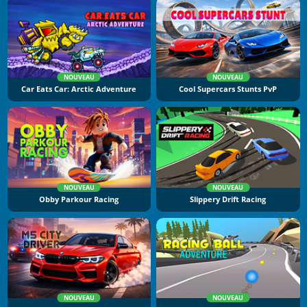
NOUVEAU
NOUVEAU
Car Eats Car: Arctic Adventure
Cool Supercars Stunts PvP
NOUVEAU
NOUVEAU
Obby Parkour Racing
Slippery Drift Racing
NOUVEAU
NOUVEAU