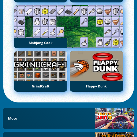
Mahjong Cook
GrindCraft
Flappy Dunk
Moto