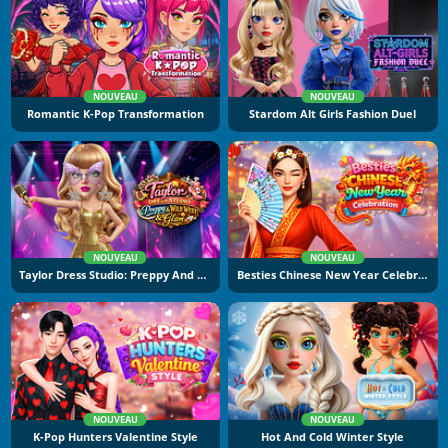
NOUVEAU
NOUVEAU
Romantic K-Pop Transformation
Stardom Alt Girls Fashion Duel
NOUVEAU
NOUVEAU
Taylor Dress Studio: Preppy And Wild West Glam
Besties Chinese New Year Celebration
NOUVEAU
NOUVEAU
K-Pop Hunters Valentine Style
Hot And Cold Winter Style