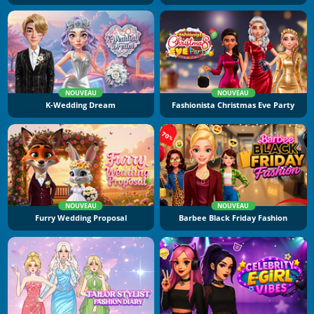
NOUVEAU
NOUVEAU
K-Wedding Dream
Fashionista Christmas Eve Party
NOUVEAU
NOUVEAU
Furry Wedding Proposal
Barbee Black Friday Fashion