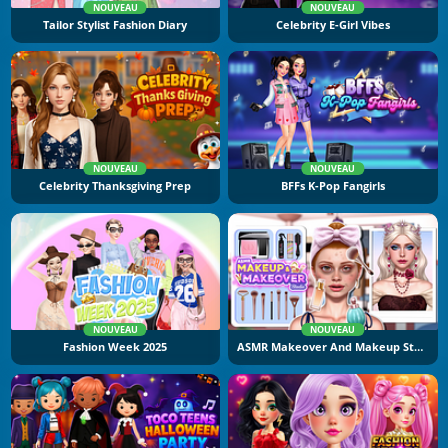
NOUVEAU
NOUVEAU
Tailor Stylist Fashion Diary
Celebrity E-Girl Vibes
NOUVEAU
NOUVEAU
Celebrity Thanksgiving Prep
BFFs K-Pop Fangirls
NOUVEAU
NOUVEAU
Fashion Week 2025
ASMR Makeover And Makeup Studio