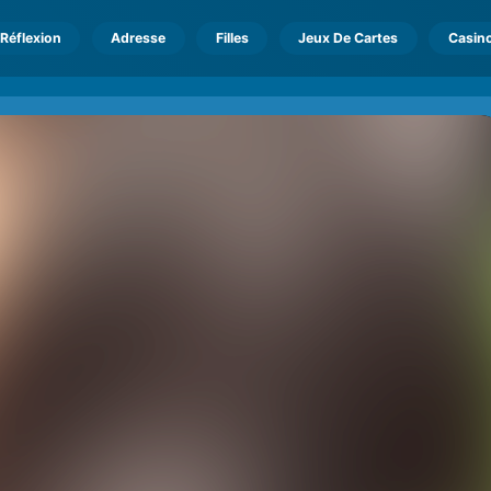
Réflexion
Adresse
Filles
Jeux De Cartes
Casin