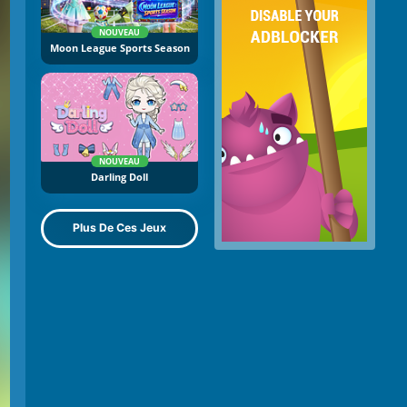
NOUVEAU
Moon League Sports Season
NOUVEAU
Darling Doll
Plus De Ces Jeux