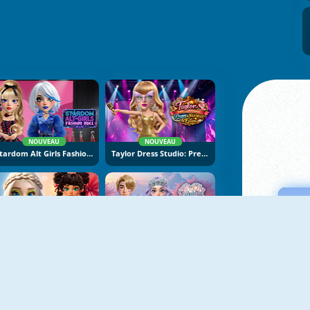
NOUVEAU
NOUVEAU
Stardom Alt Girls Fashion Duel
Taylor Dress Studio: Preppy And Wild West Glam
NOUVEAU
NOUVEAU
Hot And Cold Winter Style
K-Wedding Dream