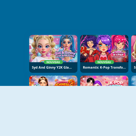
NOUVEAU
NOUVEAU
Syd And Ginny Y2K Glam Clash
Romantic K-Pop Transformation
NOUVEAU
NOUVEAU
Besties Chinese New Year Celebration
K-Pop Hunters Valentine Style