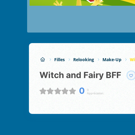
Filles
Relooking
Make-Up
Wi
Witch and Fairy BFF
0
0
Appréciation: