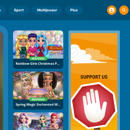
o
Sport
Multijoueur
Plus
NOUVEAU
Rainbow Girls Christmas Party
NOUVEAU
Spring Magic Enchanted Wardrobe