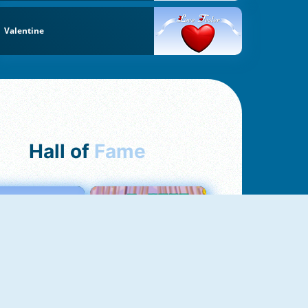
Valentine
Hall of
Fame
Love Tester
Croc Word