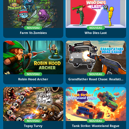
NOUVEAU
NOUVEAU
Farm Vs Zombies
Who Dies Last
NOUVEAU
NOUVEAU
Robin Hood Archer
Grandfather Road Chase: Realistic Shooter
NOUVEAU
NOUVEAU
Topsy Turvy
Tank Strike: Wasteland Rogue