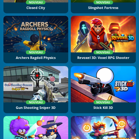
NOUVEAU
NOUVEAU
Closed City
Slingshot Fortress
NOUVEAU
NOUVEAU
Archers Ragdoll Physics
Revoxel 3D: Voxel RPG Shooter
NOUVEAU
NOUVEAU
Gun Shooting Sniper 3D
Stick Kill 3D