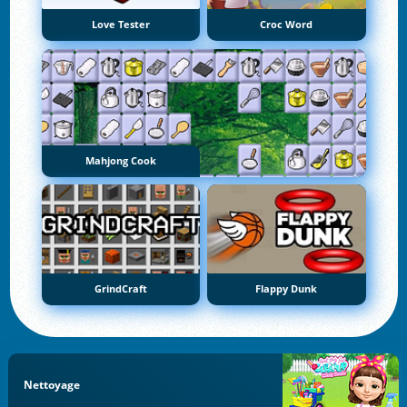
Love Tester
Croc Word
Mahjong Cook
GrindCraft
Flappy Dunk
Nettoyage