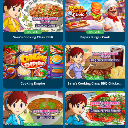
NOUVEAU
NOUVEAU
Sara's Cooking Class: Chili
Papas Burger Cook
NOUVEAU
NOUVEAU
Cooking Empire
Sara's Cooking Class: BBQ Chicken Sandwich
NOUVEAU
NOUVEAU