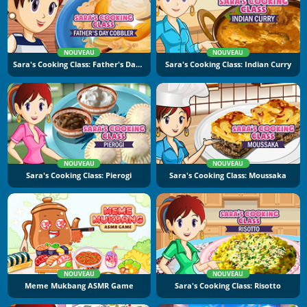
NOUVEAU
NOUVEAU
Sara's Cooking Class: Father's Day Cobbler
Sara's Cooking Class: Indian Curry
NOUVEAU
NOUVEAU
Sara's Cooking Class: Pierogi
Sara's Cooking Class: Moussaka
NOUVEAU
NOUVEAU
Meme Mukbang ASMR Game
Sara's Cooking Class: Risotto