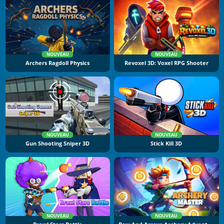
NOUVEAU
NOUVEAU
Archers Ragdoll Physics
Revoxel 3D: Voxel RPG Shooter
NOUVEAU
NOUVEAU
Gun Shooting Sniper 3D
Stick Kill 3D
NOUVEAU
NOUVEAU