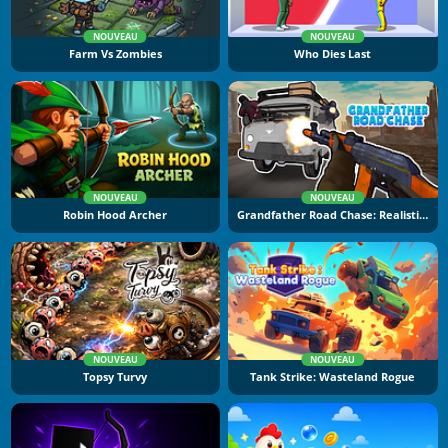
NOUVEAU
NOUVEAU
Farm Vs Zombies
Who Dies Last
NOUVEAU
NOUVEAU
Robin Hood Archer
Grandfather Road Chase: Realistic Shooter
NOUVEAU
NOUVEAU
Topsy Turvy
Tank Strike: Wasteland Rogue