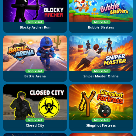
NOUVEAU
NOUVEAU
Blocky Archer Run
Bubble Blasters
NOUVEAU
NOUVEAU
Battle Arena
Sniper Master Online
NOUVEAU
NOUVEAU
Closed City
Slingshot Fortress