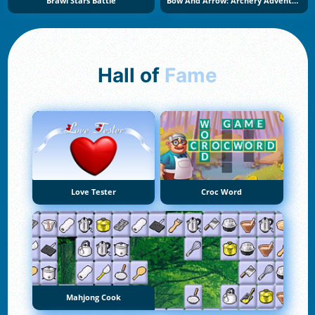
Brawl Stars Battle
Bow And Arrow: Archery Adventure
Hall of
Fame
Love Tester
Croc Word
Mahjong Cook