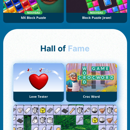
NOUVEAU
NOUVEAU
MX Block Puzzle
Block Puzzle Jewel
Hall of
Fame
Love Tester
Croc Word