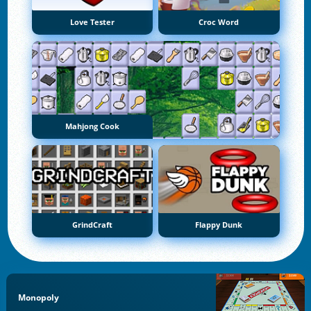
Love Tester
Croc Word
Mahjong Cook
GrindCraft
Flappy Dunk
Monopoly