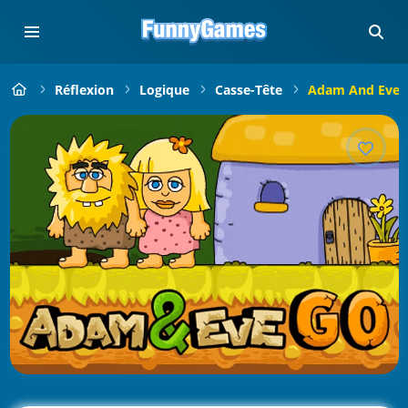
Réflexion
Logique
Casse-Tête
Adam And Eve 