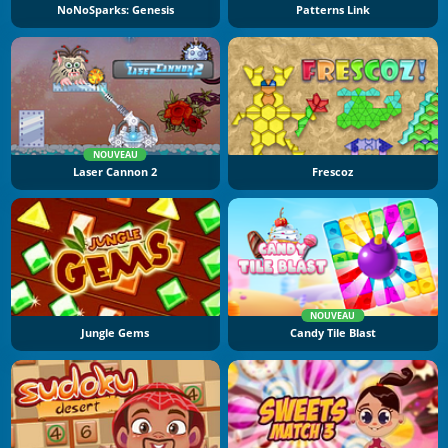
NoNoSparks: Genesis
Patterns Link
NOUVEAU
Laser Cannon 2
Frescoz
NOUVEAU
Jungle Gems
Candy Tile Blast