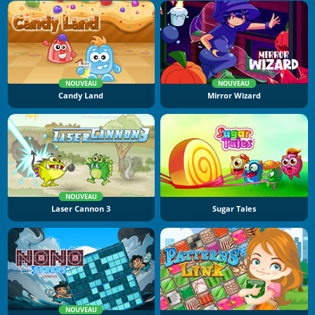
NOUVEAU
NOUVEAU
Candy Land
Mirror Wizard
NOUVEAU
Laser Cannon 3
Sugar Tales
NOUVEAU