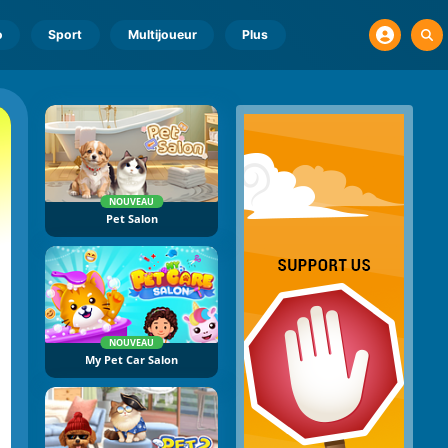
o
Sport
Multijoueur
Plus
NOUVEAU
Pet Salon
NOUVEAU
My Pet Car Salon