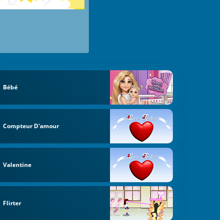
Bébé
Compteur D'amour
Valentine
Flirter