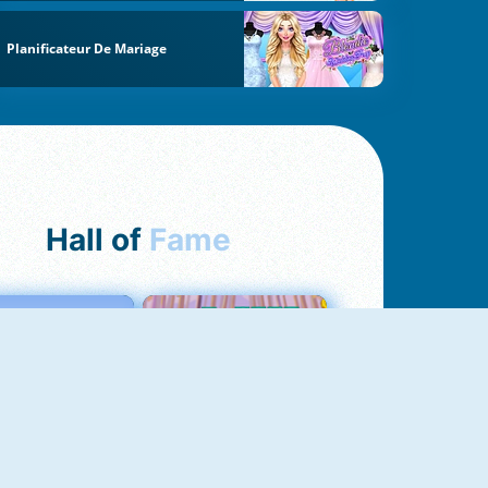
Planificateur De Mariage
Hall of
Fame
Love Tester
Croc Word