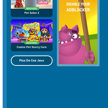
NOUVEAU
Pet Salon 2
NOUVEAU
Cosmo Pet Starry Care
Plus De Ces Jeux