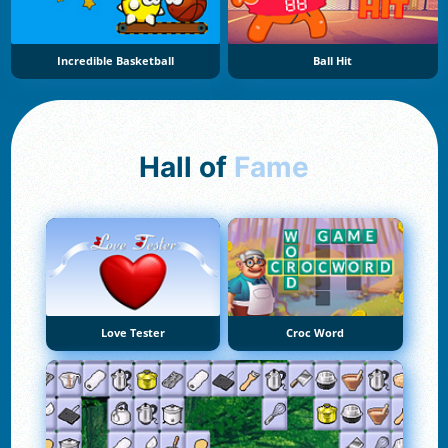
Incredible Basketball
Ball Hit
Hall of
Fame
Love Tester
Croc Word