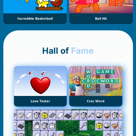
Incredible Basketball
Ball Hit
Hall of
Fame
Love Tester
Croc Word