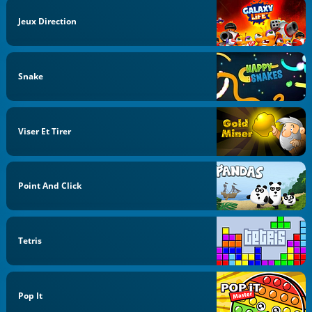
Jeux Direction
Snake
Viser Et Tirer
Point And Click
Tetris
Pop It