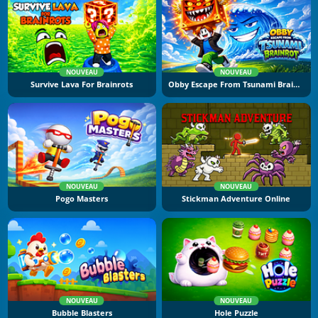
NOUVEAU
NOUVEAU
Survive Lava For Brainrots
Obby Escape From Tsunami Brainrot
NOUVEAU
NOUVEAU
Pogo Masters
Stickman Adventure Online
NOUVEAU
NOUVEAU
Bubble Blasters
Hole Puzzle