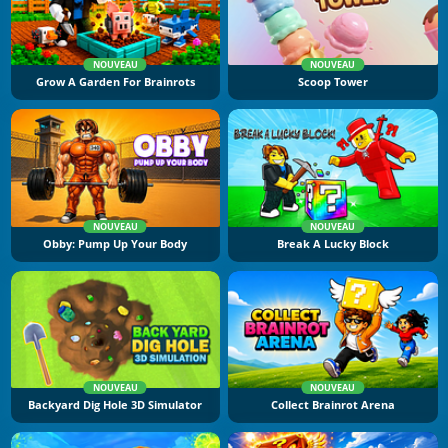
NOUVEAU
NOUVEAU
Grow A Garden For Brainrots
Scoop Tower
NOUVEAU
NOUVEAU
Obby: Pump Up Your Body
Break A Lucky Block
NOUVEAU
NOUVEAU
Backyard Dig Hole 3D Simulator
Collect Brainrot Arena