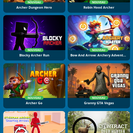
NOUVEAU
NOUVEAU
Archer Dungeon Hero
Robin Hood Archer
NOUVEAU
NOUVEAU
Blocky Archer Run
Bow And Arrow: Archery Adventure
NOUVEAU
NOUVEAU
Archer Go
Granny GTA Vegas