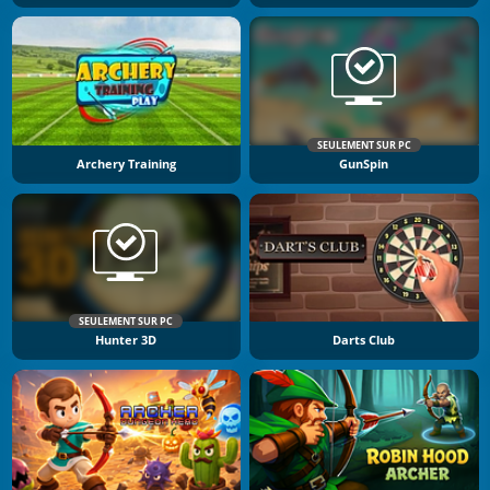
SEULEMENT SUR PC
Archery Training
GunSpin
SEULEMENT SUR PC
Hunter 3D
Darts Club