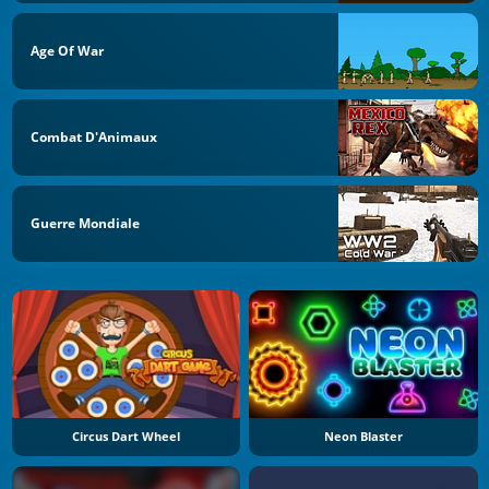
Age Of War
Combat D'Animaux
Guerre Mondiale
Circus Dart Wheel
Neon Blaster