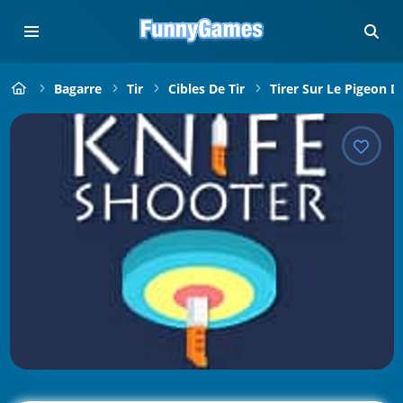
Bagarre
Tir
Cibles De Tir
Tirer Sur Le Pigeon D'