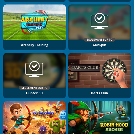
SEULEMENT SUR PC
Archery Training
GunSpin
SEULEMENT SUR PC
Hunter 3D
Darts Club