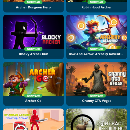
NOUVEAU
NOUVEAU
Archer Dungeon Hero
Robin Hood Archer
NOUVEAU
NOUVEAU
Blocky Archer Run
Bow And Arrow: Archery Adventure
NOUVEAU
NOUVEAU
Archer Go
Granny GTA Vegas