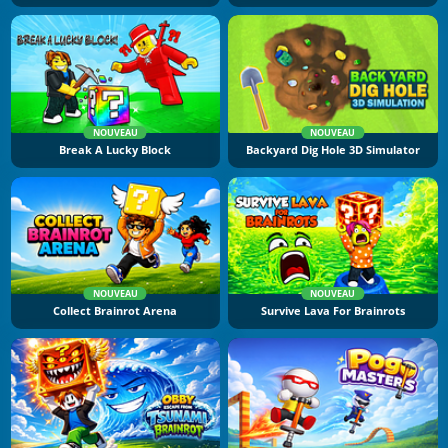
NOUVEAU
NOUVEAU
Break A Lucky Block
Backyard Dig Hole 3D Simulator
NOUVEAU
NOUVEAU
Collect Brainrot Arena
Survive Lava For Brainrots