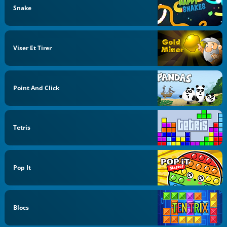
Snake
Viser Et Tirer
Point And Click
Tetris
Pop It
Blocs