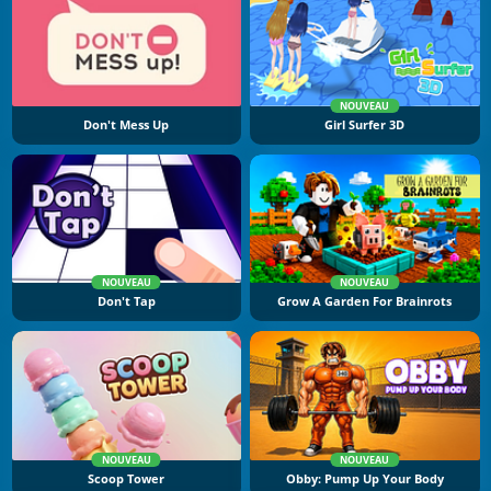
NOUVEAU
Don't Mess Up
Girl Surfer 3D
NOUVEAU
NOUVEAU
Don't Tap
Grow A Garden For Brainrots
NOUVEAU
NOUVEAU
Scoop Tower
Obby: Pump Up Your Body