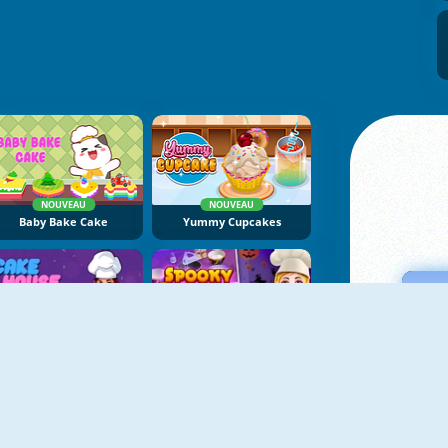
NOUVEAU
NOUVEAU
Baby Bake Cake
Yummy Cupcakes
Cake House
Spooky Cupcakes