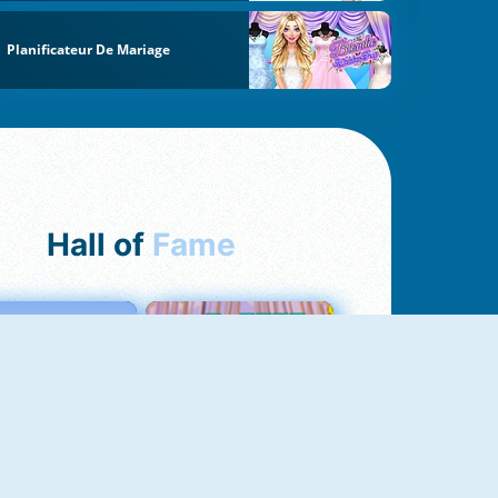
Planificateur De Mariage
Hall of
Fame
Love Tester
Croc Word