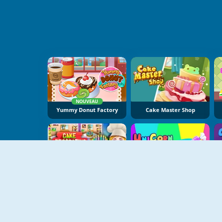
NOUVEAU
Yummy Donut Factory
Cake Master Shop
Cake Decorating
Unicorn Chef Design Cake