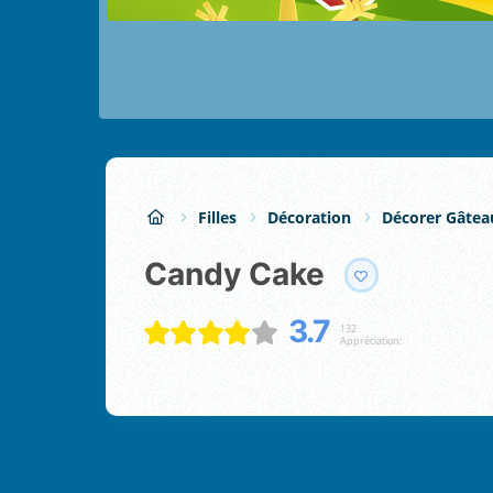
Filles
Décoration
Décorer Gâtea
Candy Cake
3.7
132
Appréciation: