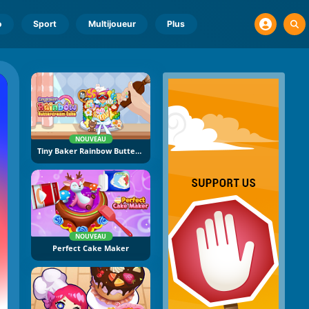
o
Sport
Multijoueur
Plus
NOUVEAU
Tiny Baker Rainbow Buttercream Cake
NOUVEAU
Perfect Cake Maker