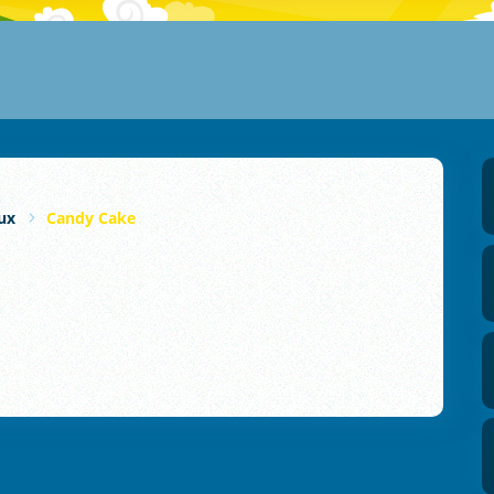
ux
Candy Cake