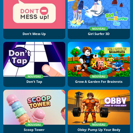
NOUVEAU
Don't Mess Up
Girl Surfer 3D
NOUVEAU
NOUVEAU
Don't Tap
Grow A Garden For Brainrots
NOUVEAU
NOUVEAU
Scoop Tower
Obby: Pump Up Your Body