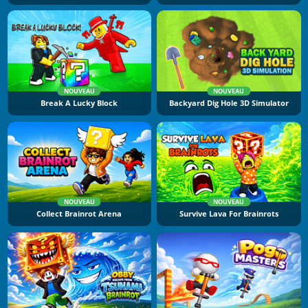
NOUVEAU
NOUVEAU
Break A Lucky Block
Backyard Dig Hole 3D Simulator
NOUVEAU
NOUVEAU
Collect Brainrot Arena
Survive Lava For Brainrots